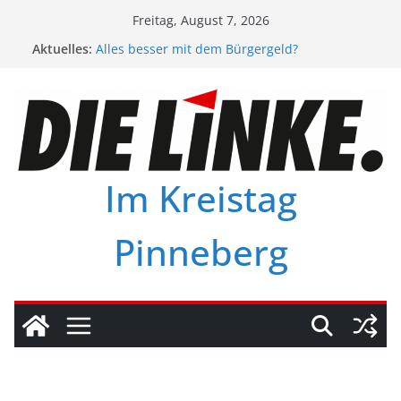
Zum
Freitag, August 7, 2026
Inhalt
Aktuelles:
Alles besser mit dem Bürgergeld?
springen
Unser Programm für den Kreis Pinneberg.
Preisexplosionen stoppen – Ärmere entlasten
Offene Sprechstunde im LZB
Vorrang für Humanität und Menschlichkeit
Im Kreistag
Pinneberg