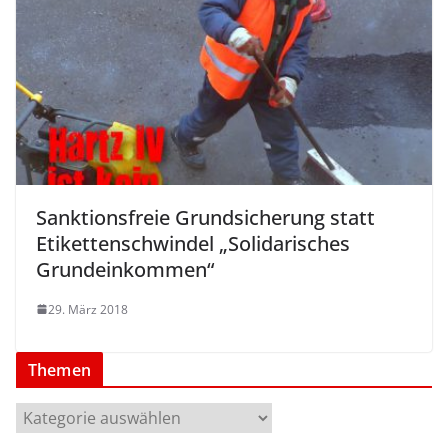
Sanktionsfreie Grundsicherung statt
Etikettenschwindel „Solidarisches
Grundeinkommen“
29. März 2018
Themen
T
h