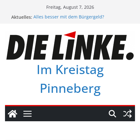
Zum
Freitag, August 7, 2026
Inhalt
Aktuelles:
Alles besser mit dem Bürgergeld?
springen
Unser Programm für den Kreis Pinneberg.
Preisexplosionen stoppen – Ärmere entlasten
Offene Sprechstunde im LZB
Vorrang für Humanität und Menschlichkeit
Im Kreistag
Pinneberg